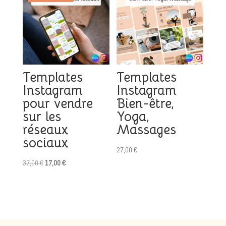
Templates
Templates
Instagram
Instagram
pour vendre
Bien-être,
sur les
Yoga,
réseaux
Massages
sociaux
27,00
€
Le
Le
37,00
€
17,00
€
prix
prix
initial
actuel
était :
est :
37,00 €.
17,00 €.